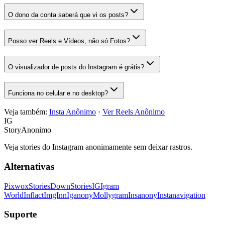
O dono da conta saberá que vi os posts?
Posso ver Reels e Vídeos, não só Fotos?
O visualizador de posts do Instagram é grátis?
Funciona no celular e no desktop?
Veja também:
Insta Anônimo
·
Ver Reels Anônimo
IG
StoryAnonimo
Veja stories do Instagram anonimamente sem deixar rastros.
Alternativas
Pixwox
StoriesDown
StoriesIG
Igram
World
Inflact
ImgInn
Iganony
Mollygram
Insanony
Instanavigation
Suporte