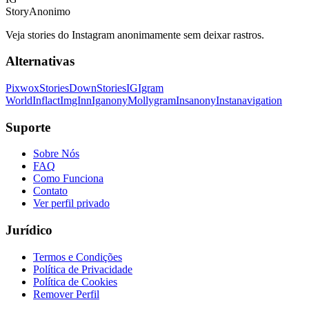
StoryAnonimo
Veja stories do Instagram anonimamente sem deixar rastros.
Alternativas
Pixwox
StoriesDown
StoriesIG
Igram
World
Inflact
ImgInn
Iganony
Mollygram
Insanony
Instanavigation
Suporte
Sobre Nós
FAQ
Como Funciona
Contato
Ver perfil privado
Jurídico
Termos e Condições
Política de Privacidade
Política de Cookies
Remover Perfil