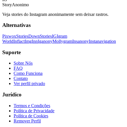
StoryAnonimo
Veja stories do Instagram anonimamente sem deixar rastros.
Alternativas
Pixwox
StoriesDown
StoriesIG
Igram
World
Inflact
ImgInn
Iganony
Mollygram
Insanony
Instanavigation
Suporte
Sobre Nós
FAQ
Como Funciona
Contato
Ver perfil privado
Jurídico
Termos e Condições
Política de Privacidade
Política de Cookies
Remover Perfil