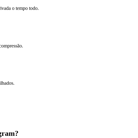
rivada o tempo todo.
 compressão.
ilhados.
agram?