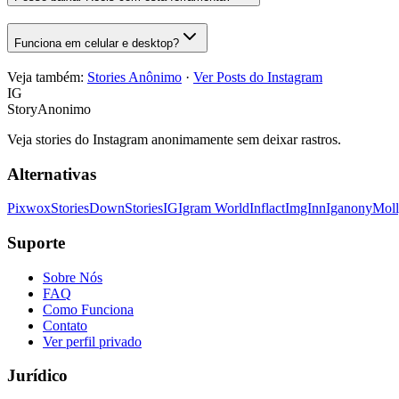
Funciona em celular e desktop?
Veja também:
Stories Anônimo
·
Ver Posts do Instagram
IG
StoryAnonimo
Veja stories do Instagram anonimamente sem deixar rastros.
Alternativas
Pixwox
StoriesDown
StoriesIG
Igram World
Inflact
ImgInn
Iganony
Mol
Suporte
Sobre Nós
FAQ
Como Funciona
Contato
Ver perfil privado
Jurídico