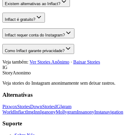
Existem alternativas ao Inflact?
Inflact é gratuito?
Inflact requer conta do Instagram?
Como Inflact garante privacidade?
Veja também:
Ver Stories Anônimo
·
Baixar Stories
IG
StoryAnonimo
Veja stories do Instagram anonimamente sem deixar rastros.
Alternativas
Pixwox
StoriesDown
StoriesIG
Igram
World
Inflact
ImgInn
Iganony
Mollygram
Insanony
Instanavigation
Suporte