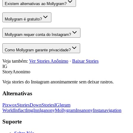
Existem alternativas ao Mollygram?
Mollygram é gratuito?
Mollygram requer conta do Instagram?
Como Mollygram garante privacidade?
Veja também:
Ver Stories Anônimo
·
Baixar Stories
IG
StoryAnonimo
Veja stories do Instagram anonimamente sem deixar rastros.
Alternativas
Pixwox
StoriesDown
StoriesIG
Igram
World
Inflact
ImgInn
Iganony
Mollygram
Insanony
Instanavigation
Suporte